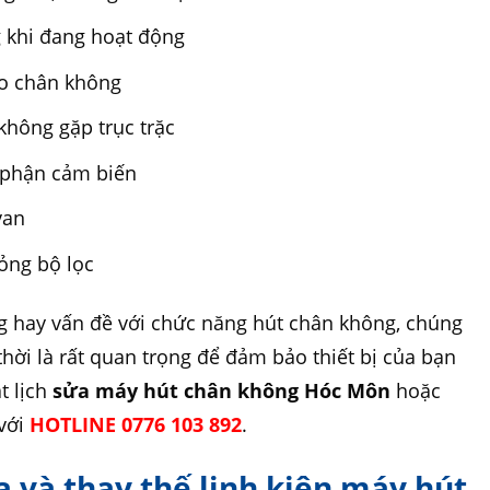
 khi đang hoạt động
o chân không
hông gặp trục trặc
 phận cảm biến
van
ỏng bộ lọc
g hay vấn đề với chức năng hút chân không, chúng
 thời là rất quan trọng để đảm bảo thiết bị của bạn
t lịch
sửa máy hút chân không Hóc Môn
hoặc
 với
HOTLINE 0776 103 892
.
a và thay thế linh kiện máy hút