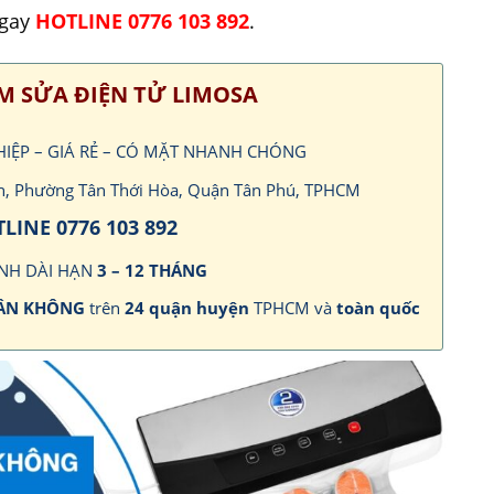
ngay
HOTLINE 0776 103 892
.
M SỬA ĐIỆN TỬ LIMOSA
HIỆP – GIÁ RẺ – CÓ MẶT NHANH CHÓNG
ích, Phường Tân Thới Hòa, Quận Tân Phú, TPHCM
LINE 0776 103 892
NH DÀI HẠN
3 – 12 THÁNG
HÂN KHÔNG
trên
24 quận huyện
TPHCM và
toàn quốc