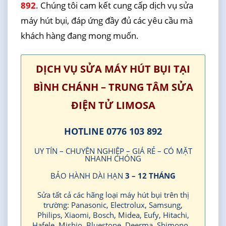
892
. Chúng tôi cam kết cung cấp dịch vụ sửa
máy hút bụi, đáp ứng đầy đủ các yêu cầu mà
khách hàng đang mong muốn.
DỊCH VỤ SỬA MÁY HÚT BỤI TẠI
BÌNH CHÁNH – TRUNG TÂM SỬA
ĐIỆN TỬ LIMOSA
HOTLINE 0776 103 892
UY TÍN – CHUYÊN NGHIỆP – GIÁ RẺ – CÓ MẶT
NHANH CHÓNG
BẢO HÀNH DÀI HẠN
3 – 12 THÁNG
Sửa tất cả các hãng loại máy hút bụi trên thị
trường: Panasonic, Electrolux, Samsung,
Philips, Xiaomi, Bosch, Midea, Eufy, Hitachi,
Hafele, Mishio, Bluestone, Deerma, Shimono…