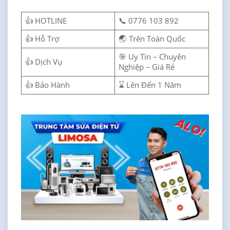
👍 HOTLINE
📞 0776 103 892
👍 Hỗ Trợ
🌏 Trên Toàn Quốc
🎯 Uy Tín – Chuyên
👍 Dịch Vụ
Nghiệp – Giá Rẻ
👍 Bảo Hành
⌛ Lên Đến 1 Năm