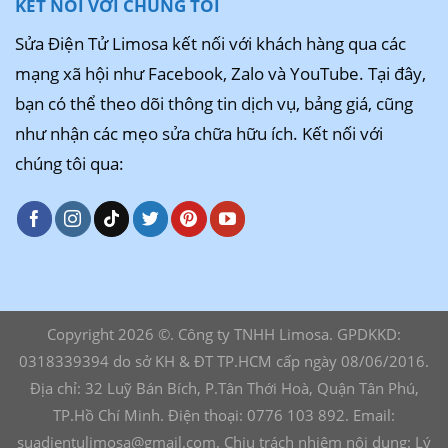
KẾT NỐI VỚI CHÚNG TÔI
Sửa Điện Tử Limosa kết nối với khách hàng qua các
mạng xã hội như Facebook, Zalo và YouTube. Tại đây,
bạn có thể theo dõi thông tin dịch vụ, bảng giá, cũng
như nhận các mẹo sửa chữa hữu ích. Kết nối với
chúng tôi qua:
Copyright 2026 ©. Công ty TNHH Limosa. GPDKKD:
0318339394 do sở KH & ĐT TP.HCM cấp ngày 08/06/2016.
Địa chỉ: 32 Luỹ Bán Bích, P.Tân Thới Hoà, Quận Tân Phú,
TP.Hồ Chí Minh. Điện thoại: 0776 103 892. Email:
suadientulimosa@gmail.com. Chịu trách nhiệm nội dung: Lý