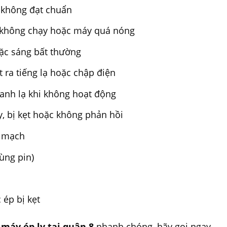
c không đạt chuẩn
t không chạy hoặc máy quá nóng
oặc sáng bất thường
 ra tiếng lạ hoặc chập điện
anh lạ khi không hoạt động
, bị kẹt hoặc không phản hồi
ệ mạch
ùng pin)
 ép bị kẹt
 máy ép ly tại quận 8
nhanh chóng, hãy gọi ngay