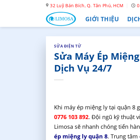
Skip
32 Luỹ Bán Bích, Q. Tân Phú, HCM
0
to
GIỚI THIỆU
DỊC
content
SỬA ĐIỆN TỬ
Sửa Máy Ép Miệng 
Dịch Vụ 24/7
Khi máy ép miệng ly tại quận 8 g
0776 103 892
. Đội ngũ kỹ thuật
Limosa sẽ nhanh chóng tiến hàn
ép miệng ly quận 8
. Trung tâm