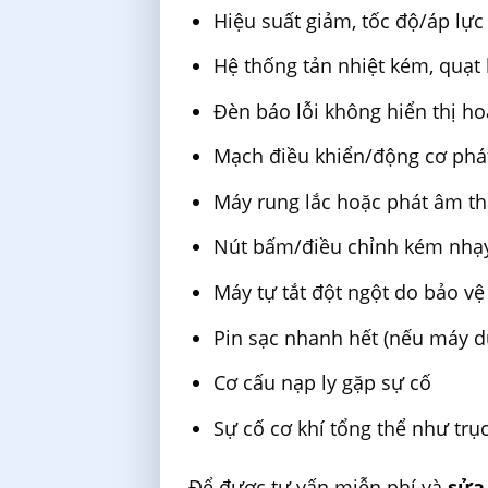
Hiệu suất giảm, tốc độ/áp lự
Hệ thống tản nhiệt kém, quạ
Đèn báo lỗi không hiển thị h
Mạch điều khiển/động cơ phát
Máy rung lắc hoặc phát âm th
Nút bấm/điều chỉnh kém nhạy
Máy tự tắt đột ngột do bảo v
Pin sạc nhanh hết (nếu máy d
Cơ cấu nạp ly gặp sự cố
Sự cố cơ khí tổng thể như trục
Để được tư vấn miễn phí và
sửa