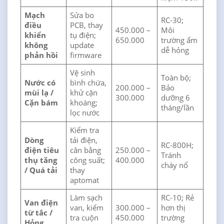
Mạch
Sửa bo
RC-30;
điều
PCB, thay
450.000 –
Môi
khiển
tụ điện;
650.000
trường ẩm
không
update
dễ hỏng
phản hồi
firmware
Vệ sinh
Toàn bộ;
Nước có
bình chứa,
200.000 –
Bảo
mùi lạ /
khử cặn
300.000
dưỡng 6
Cặn bám
khoáng;
tháng/lần
lọc nước
Kiểm tra
Dòng
tải điện,
RC-800H;
điện tiêu
cân bằng
250.000 –
Tránh
thụ tăng
công suất;
400.000
cháy nổ
/ Quá tải
thay
aptomat
Làm sạch
RC-10; Rẻ
Van điện
van, kiểm
300.000 –
hơn thị
từ tắc /
tra cuộn
450.000
trường
Hỏng