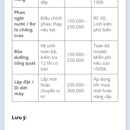
dây
100k
Phao
ngắt
Điều chỉnh
RC-30;
150.000 –
nước / Rơ
phao, thay
Linh kiện
250.000
le chống
nếu kẹt
phổ biến
trào
Vệ sinh
Toàn bộ
Bảo
toàn bộ,
model;
150.000 –
dưỡng
kiểm tra
Miễn phí
250.000
tổng quát
12 lỗi cơ
nếu sửa
bản
>500k
Lắp mới
Áp dụng
Lắp đặt /
hoặc
200.000 –
khi mua
Di dời
chuyển vị
300.000
mới hoặc
máy
trí
nâng cấp
Lưu ý
: