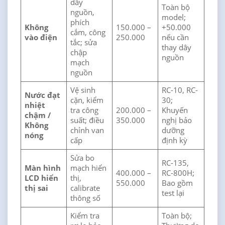
dây
Toàn bộ
nguồn,
model;
phích
Không
150.000 –
+50.000
cắm, công
vào điện
250.000
nếu cần
tắc; sửa
thay dây
chập
nguồn
mạch
nguồn
Vệ sinh
RC-10, RC-
Nước đạt
cặn, kiểm
30;
nhiệt
tra công
200.000 –
Khuyến
chậm /
suất; điều
350.000
nghị bảo
Không
chỉnh van
dưỡng
nóng
cấp
định kỳ
Sửa bo
RC-135,
Màn hình
mạch hiển
400.000 –
RC-800H;
LCD hiển
thị,
550.000
Bao gồm
thị sai
calibrate
test lại
thông số
Kiểm tra
Toàn bộ;