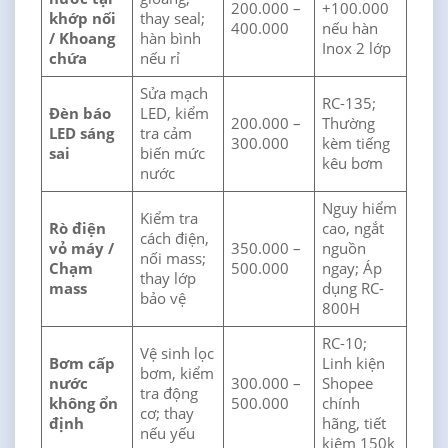
200.000 –
+100.000
khớp nối
thay seal;
400.000
nếu hàn
/ Khoang
hàn bình
Inox 2 lớp
chứa
nếu rỉ
Sửa mạch
RC-135;
Đèn báo
LED, kiểm
200.000 –
Thường
LED sáng
tra cảm
300.000
kèm tiếng
sai
biến mức
kêu bơm
nước
Nguy hiểm
Kiểm tra
Rò điện
cao, ngắt
cách điện,
vỏ máy /
350.000 –
nguồn
nối mass;
Chạm
500.000
ngay; Áp
thay lớp
mass
dụng RC-
bảo vệ
800H
RC-10;
Vệ sinh lọc
Bơm cấp
Linh kiện
bơm, kiểm
nước
300.000 –
Shopee
tra động
không ổn
500.000
chính
cơ; thay
định
hãng, tiết
nếu yếu
kiệm 150k