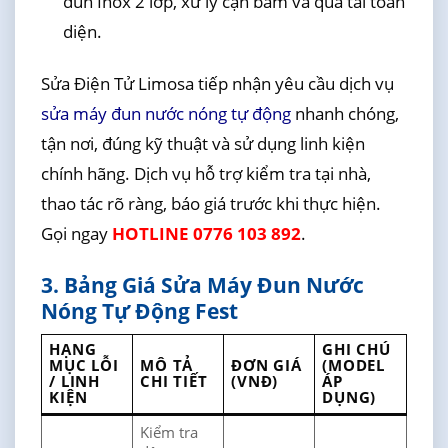
đun Inox 2 lớp, xử lý cặn bám và quá tải toàn
diện.
Sửa Điện Tử Limosa tiếp nhận yêu cầu dịch vụ
sửa máy đun nước nóng tự động
nhanh chóng,
tận nơi, đúng kỹ thuật và sử dụng linh kiện
chính hãng. Dịch vụ hỗ trợ kiểm tra tại nhà,
thao tác rõ ràng, báo giá trước khi thực hiện.
Gọi ngay
HOTLINE 0776 103 892
.
3. Bảng Giá Sửa Máy Đun Nước
Nóng Tự Động Fest
HẠNG
GHI CHÚ
MỤC LỖI
MÔ TẢ
ĐƠN GIÁ
(MODEL
/ LINH
CHI TIẾT
(VNĐ)
ÁP
KIỆN
DỤNG)
Kiểm tra