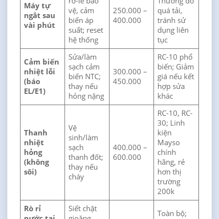
rơ-le bảo
Thường do
Máy tự
vệ, cảm
250.000 –
quá tải,
ngắt sau
biến áp
400.000
tránh sử
vài phút
suất; reset
dụng liên
hệ thống
tục
Sửa/làm
RC-10 phổ
Cảm biến
sạch cảm
biến; Giảm
nhiệt lỗi
300.000 –
biến NTC;
giá nếu kết
(báo
450.000
thay nếu
hợp sửa
EL/E1)
hỏng nặng
khác
RC-10, RC-
30; Linh
Vệ
Thanh
kiện
sinh/làm
nhiệt
Mayso
sạch
400.000 –
hỏng
chính
thanh đốt;
600.000
(không
hãng, rẻ
thay nếu
sôi)
hơn thị
cháy
trường
200k
Rò rỉ
Siết chặt
Toàn bộ;
nước tại
gioăng,