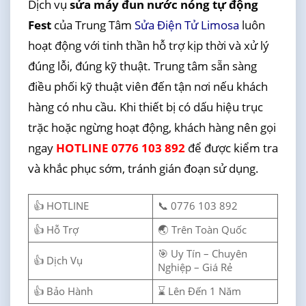
Dịch vụ
sửa máy đun nước nóng tự động
Fest
của Trung Tâm
Sửa Điện Tử Limosa
luôn
hoạt động với tinh thần hỗ trợ kịp thời và xử lý
đúng lỗi, đúng kỹ thuật. Trung tâm sẵn sàng
điều phối kỹ thuật viên đến tận nơi nếu khách
hàng có nhu cầu. Khi thiết bị có dấu hiệu trục
trặc hoặc ngừng hoạt động, khách hàng nên gọi
ngay
HOTLINE 0776 103 892
để được kiểm tra
và khắc phục sớm, tránh gián đoạn sử dụng.
👍 HOTLINE
📞 0776 103 892
👍 Hỗ Trợ
🌏 Trên Toàn Quốc
🎯 Uy Tín – Chuyên
👍 Dịch Vụ
Nghiệp – Giá Rẻ
👍 Bảo Hành
⌛ Lên Đến 1 Năm