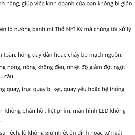
nh hãng, giúp việc kinh doanh của bạn không bị gián
trên lò nướng bánh mì Thổ Nhĩ Kỳ mà chúng tôi xử lý
n toàn, hỏng dây dẫn hoặc cháy bo mạch nguồn.
ông nóng, nóng không đều, nhiệt độ giảm đột ngột
u cầu.
g quay, trục quay bị kẹt, quay yếu hoặc hệ thống
iển không phản hồi, liệt phím, màn hình LED không
.
sai lệch, lò không giữ nhiệt ổn định hoặc tự ngắt