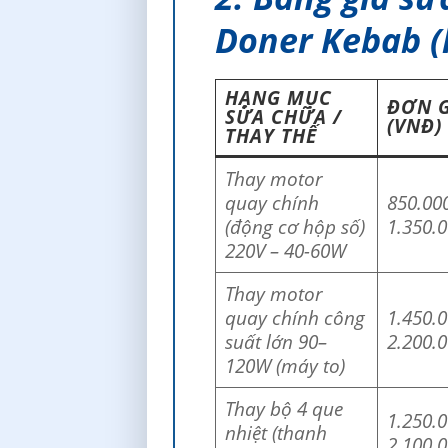
Doner Kebab (
HẠNG MỤC
ĐƠN G
SỬA CHỮA /
(VNĐ)
THAY THẾ
Thay motor
quay chính
850.00
(động cơ hộp số)
1.350.
220V – 40-60W
Thay motor
quay chính công
1.450.0
suất lớn 90–
2.200.
120W (máy to)
Thay bộ 4 que
1.250.0
nhiệt (thanh
2.100.