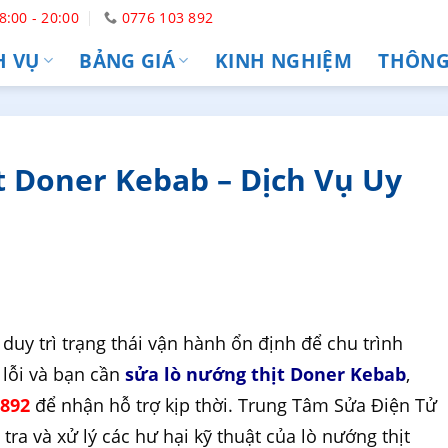
8:00 - 20:00
0776 103 892
H VỤ
BẢNG GIÁ
KINH NGHIỆM
THÔNG 
 Doner Kebab – Dịch Vụ Uy
duy trì trạng thái vận hành ổn định để chu trình
p lỗi và bạn cần
sửa lò nướng thịt Doner Kebab
,
 892
để nhận hỗ trợ kịp thời. Trung Tâm Sửa Điện Tử
ra và xử lý các hư hại kỹ thuật của lò nướng thịt