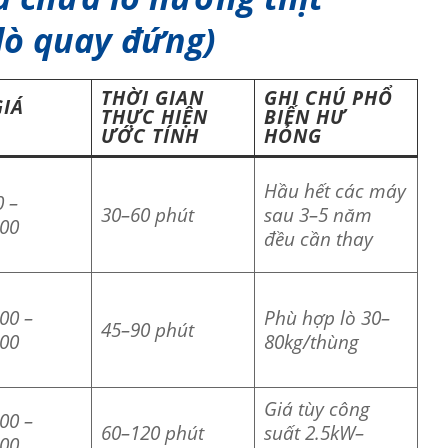
lò quay đứng)
THỜI GIAN
GHI CHÚ PHỔ
IÁ
THỰC HIỆN
BIẾN HƯ
ƯỚC TÍNH
HỎNG
Hầu hết các máy
0 –
30–60 phút
sau 3–5 năm
000
đều cần thay
00 –
Phù hợp lò 30–
45–90 phút
000
80kg/thùng
Giá tùy công
00 –
60–120 phút
suất 2.5kW–
000