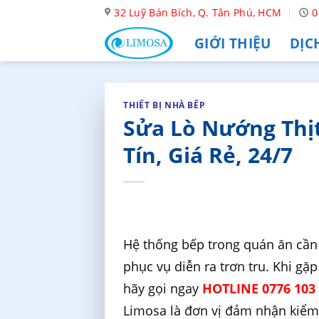
Skip
32 Luỹ Bán Bích, Q. Tân Phú, HCM
0
to
GIỚI THIỆU
DỊC
content
THIẾT BỊ NHÀ BẾP
Sửa Lò Nướng Thịt
Tín, Giá Rẻ, 24/7
Hệ thống bếp trong quán ăn cần 
phục vụ diễn ra trơn tru. Khi gặ
hãy gọi ngay
HOTLINE 0776 103
Limosa là đơn vị đảm nhận kiểm t