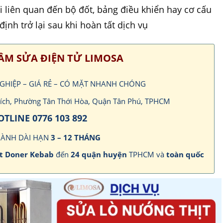
 liên quan đến bộ đốt, bảng điều khiển hay cơ cấu
định trở lại sau khi hoàn tất dịch vụ
ÂM SỬA ĐIỆN TỬ LIMOSA
NGHIỆP – GIÁ RẺ – CÓ MẶT NHANH CHÓNG
 Bích, Phường Tân Thới Hòa, Quận Tân Phú, TPHCM
OTLINE 0776 103 892
HÀNH DÀI HẠN
3 – 12 THÁNG
ịt Doner Kebab
đến
24 quận huyện
TPHCM và
toàn quốc