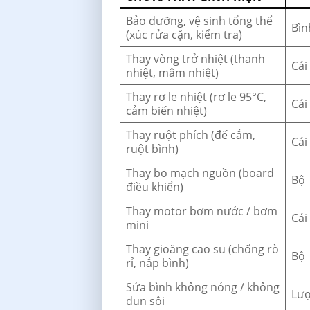
Bảo dưỡng, vệ sinh tổng thể
Bìn
(xúc rửa cặn, kiểm tra)
Thay vòng trở nhiệt (thanh
Cái
nhiệt, mâm nhiệt)
Thay rơ le nhiệt (rơ le 95°C,
Cái
cảm biến nhiệt)
Thay ruột phích (đế cắm,
Cái
ruột bình)
Thay bo mạch nguồn (board
Bộ
điều khiển)
Thay motor bơm nước / bơm
Cái
mini
Thay gioăng cao su (chống rò
Bộ
rỉ, nắp bình)
Sửa bình không nóng / không
Lượ
đun sôi