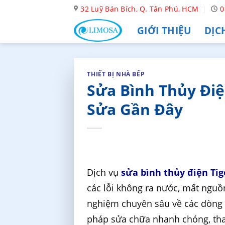
Skip
32 Luỹ Bán Bích, Q. Tân Phú, HCM
0
to
GIỚI THIỆU
DỊC
content
THIẾT BỊ NHÀ BẾP
Sửa Bình Thủy Điện
Sửa Gần Đây
Dịch vụ
sửa bình thủy điện Tig
các lỗi không ra nước, mất nguồ
nghiệm chuyên sâu về các dòng T
pháp sửa chữa nhanh chóng, thay