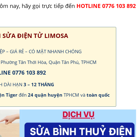
hôm nay, hãy gọi trực tiếp đến
HOTLINE 0776 103 892
 SỬA ĐIỆN TỬ LIMOSA
IỆP – GIÁ RẺ – CÓ MẶT NHANH CHÓNG
h, Phường Tân Thới Hòa, Quận Tân Phú, TPHCM
INE 0776 103 892
H DÀI HẠN
3 – 12 THÁNG
ện Tiger
đến
24 quận huyện
TPHCM và
toàn quốc