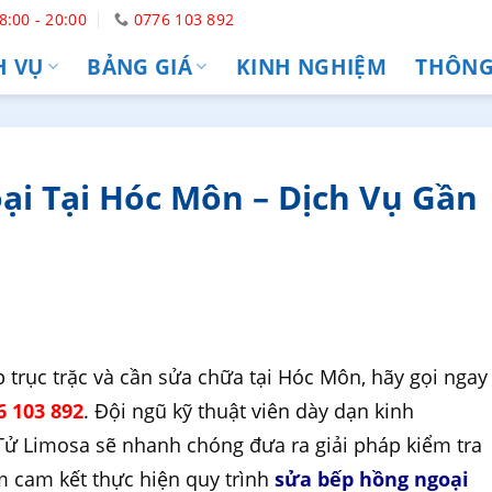
8:00 - 20:00
0776 103 892
H VỤ
BẢNG GIÁ
KINH NGHIỆM
THÔNG 
i Tại Hóc Môn – Dịch Vụ Gần
trục trặc và cần sửa chữa tại Hóc Môn, hãy gọi ngay
 103 892
. Đội ngũ kỹ thuật viên dày dạn kinh
ử Limosa sẽ nhanh chóng đưa ra giải pháp kiểm tra
m cam kết thực hiện quy trình
sửa bếp hồng ngoại