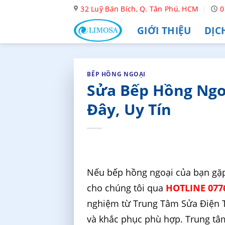
Skip
32 Luỹ Bán Bích, Q. Tân Phú, HCM
0
to
GIỚI THIỆU
DỊC
content
BẾP HỒNG NGOẠI
Sửa Bếp Hồng Ngoạ
Đây, Uy Tín
Nếu bếp hồng ngoại của bạn gặp 
cho chúng tôi qua
HOTLINE 0776
nghiệm từ Trung Tâm Sửa Điện T
và khắc phục phù hợp. Trung tâ