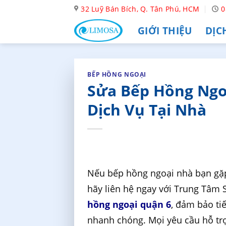
Skip
32 Luỹ Bán Bích, Q. Tân Phú, HCM
0
to
GIỚI THIỆU
DỊC
content
BẾP HỒNG NGOẠI
Sửa Bếp Hồng Ngoạ
Dịch Vụ Tại Nhà
Nếu bếp hồng ngoại nhà bạn gặp 
hãy liên hệ ngay với Trung Tâm
hồng ngoại quận 6
, đảm bảo ti
nhanh chóng. Mọi yêu cầu hỗ trợ