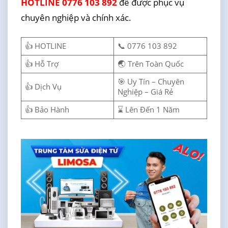
HOTLINE 0776 103 892
để được phục vụ
chuyên nghiệp và chính xác.
👍 HOTLINE
📞 0776 103 892
👍 Hỗ Trợ
🌏 Trên Toàn Quốc
🎯 Uy Tín – Chuyên
👍 Dịch Vụ
Nghiệp – Giá Rẻ
👍 Bảo Hành
⌛ Lên Đến 1 Năm