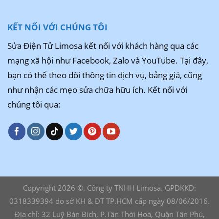
KẾT NỐI VỚI CHÚNG TÔI
Sửa Điện Tử Limosa kết nối với khách hàng qua các
mạng xã hội như Facebook, Zalo và YouTube. Tại đây,
bạn có thể theo dõi thông tin dịch vụ, bảng giá, cũng
như nhận các mẹo sửa chữa hữu ích. Kết nối với
chúng tôi qua:
Copyright 2026 ©. Công ty TNHH Limosa. GPDKKD:
0318339394 do sở KH & ĐT TP.HCM cấp ngày 08/06/2016.
Địa chỉ: 32 Luỹ Bán Bích, P.Tân Thới Hoà, Quận Tân Phú,