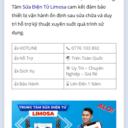
Tâm
Sửa Điện Tử Limosa
cam kết đảm bảo
thiết bị vận hành ổn định sau sửa chữa và duy
trì hỗ trợ kỹ thuật xuyên suốt quá trình sử
dụng.
👍 HOTLINE
📞 0776 103 892
👍 Hỗ Trợ
🌏 Trên Toàn Quốc
🎯 Uy Tín – Chuyên
👍 Dịch Vụ
Nghiệp – Giá Rẻ
👍 Bảo Hành
⌛ Lên Đến 1 Năm