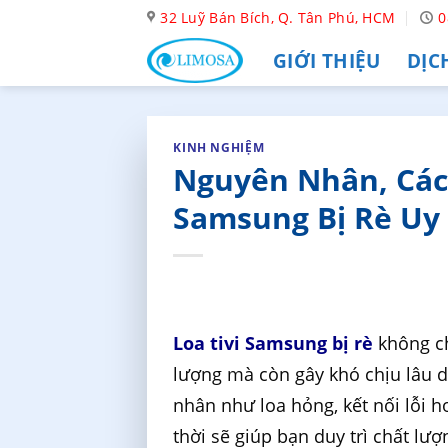
Skip
32 Luỹ Bán Bích, Q. Tân Phú, HCM
0
to
GIỚI THIỆU
DỊC
content
KINH NGHIỆM
Nguyên Nhân, Cách
Samsung Bị Rè Uy 
Loa tivi Samsung bị rè
không ch
lượng mà còn gây khó chịu lâu d
nhân như loa hỏng, kết nối lỗi h
thời sẽ giúp bạn duy trì chất l