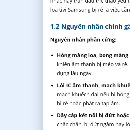
nhạc hay trận đấu thể thao yêu t
loa tivi Samsung bị rè là việc cầ
1.2 Nguyên nhân chính g
Nguyên nhân phần cứng:
Hỏng màng loa, bong màng 
khiến âm thanh bị méo và rè. 
dụng lâu ngày.
Lỗi IC âm thanh, mạch khuế
mạch khuếch đại nếu bị hỏng,
bị rè hoặc phát ra tạp âm.
Dây cáp kết nối bị đứt hoặc
chắc chắn, bị đứt ngầm hay lỏ