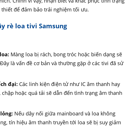
hích. Chính vì vậy, nhận biết và khắc phục tình trạng
n thiết để đảm bảo trải nghiệm tối ưu.
ây rè loa tivi Samsung
loa:
Màng loa bị rách, bong tróc hoặc biến dạng sẽ
Đây là vấn đề cơ bản và thường gặp ở các tivi đã sử
ch đại:
Các linh kiện điện tử như IC âm thanh hay
 chập hoặc quá tải sẽ dẫn đến tình trạng âm thanh
 lỏng:
Nếu dây nối giữa mainboard và loa không
ng, tín hiệu âm thanh truyền tới loa sẽ bị suy giảm