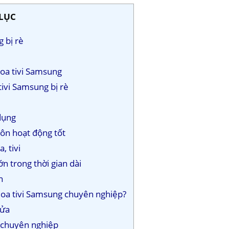
LỤC
g bị rè
?
loa tivi Samsung
tivi Samsung bị rè
 dụng
luôn hoạt động tốt
, tivi
n trong thời gian dài
h
a loa tivi Samsung chuyên nghiệp?
sửa
ụ chuyên nghiệp