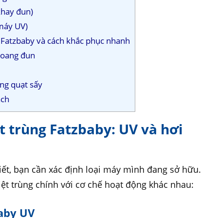
khay đun)
 máy UV)
y Fatzbaby và cách khắc phục nhanh
khoang đun
ống quạt sấy
ạch
ệt trùng Fatzbaby: UV và hơi
tiết, bạn cần xác định loại máy mình đang sở hữu.
iệt trùng chính với cơ chế hoạt động khác nhau:
baby UV