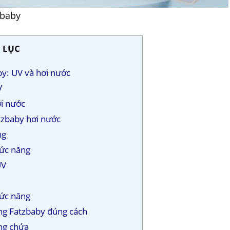
zbaby
 LỤC
by: UV và hơi nước
V
ơi nước
tzbaby hơi nước
ng
hức năng
UV
hức năng
ùng Fatzbaby đúng cách
ang chứa