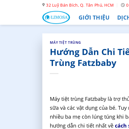
Skip
32 Luỹ Bán Bích, Q. Tân Phú, HCM
0
to
GIỚI THIỆU
DỊC
content
MÁY TIỆT TRÙNG
Hướng Dẫn Chi Tiế
Trùng Fatzbaby
Máy tiệt trùng Fatzbaby là trợ 
sữa và các vật dụng của bé. Tuy
nhiều ba mẹ còn lúng túng khi 
hướng dẫn chi tiết nhất về
cách 