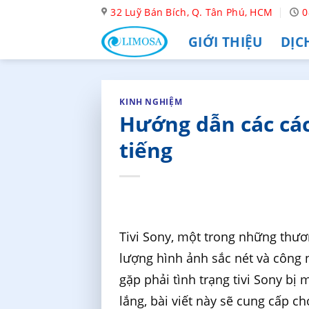
Skip
32 Luỹ Bán Bích, Q. Tân Phú, HCM
0
to
GIỚI THIỆU
DỊC
content
KINH NGHIỆM
Hướng dẫn các các
tiếng
Tivi Sony, một trong những thươn
lượng hình ảnh sắc nét và công n
gặp phải tình trạng tivi Sony bị 
lắng, bài viết này sẽ cung cấp c