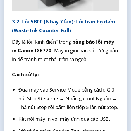
3.2. Lỗi 5B00 (Nháy 7 lần): Lỗi tràn bộ đếm
(Waste Ink Counter Full)
Đây là lỗi “kinh điển” trong
bảng báo lỗi máy
in Canon IX6770
. Máy in giới hạn số lượng bản
in để tránh mực thải tràn ra ngoài.
Cách xử lý:
Đưa máy vào Service Mode bằng cách: Giữ
nút Stop/Resume → Nhấn giữ nút Nguồn →
Thả nút Stop rồi bấm liên tiếp 5 lần nút Stop.
Kết nối máy in với máy tính qua cáp USB.
Mở phần mềm Service Tool, chọn mục