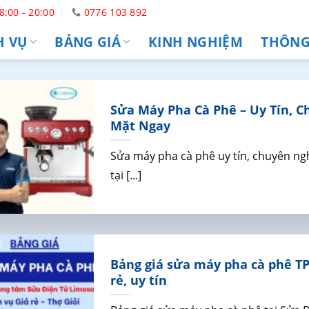
8:00 - 20:00
0776 103 892
H VỤ
BẢNG GIÁ
KINH NGHIỆM
THÔNG 
Sửa Máy Pha Cà Phê – Uy Tín, C
Mặt Ngay
Sửa máy pha cà phê uy tín, chuyên ngh
tại [...]
Bảng giá sửa máy pha cà phê TP
rẻ, uy tín