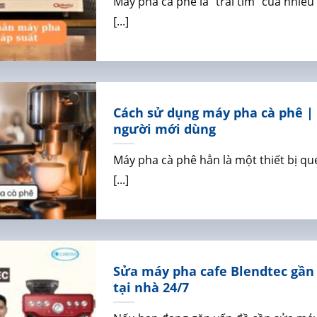
Máy pha cà phê là “trái tim” của nhiều
[...]
Cách sử dụng máy pha cà phê |
người mới dùng
Máy pha cà phê hẳn là một thiết bị que
[...]
Sửa máy pha cafe Blendtec gần 
tại nhà 24/7