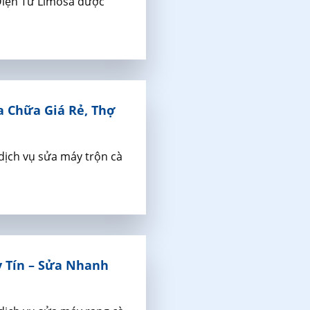
Điện Tử Limosa được
a Chữa Giá Rẻ, Thợ
dịch vụ sửa máy trộn cà
y Tín – Sửa Nhanh