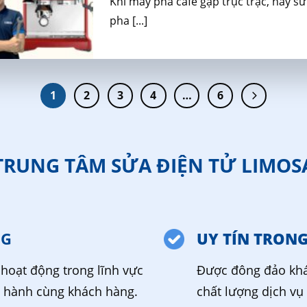
Khi máy pha cafe gặp trục trặc, hãy s
pha [...]
1
2
3
4
…
6
TRUNG TÂM SỬA ĐIỆN TỬ LIMOS
NG
UY TÍN TRON
hoạt động trong lĩnh vực
Được đông đảo khá
g hành cùng khách hàng.
chất lượng dịch vụ 