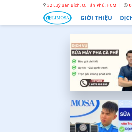
Skip
32 Luỹ Bán Bích, Q. Tân Phú, HCM
0
to
GIỚI THIỆU
DỊC
content