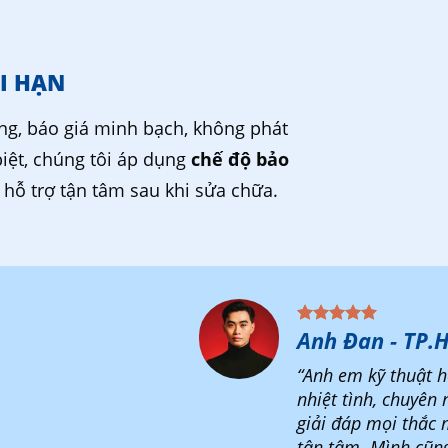
I HẠN
ng, báo giá minh bạch, không phát
biệt, chúng tôi áp dụng
chế độ bảo
, hỗ trợ tận tâm sau khi sửa chữa.
Anh Đan - TP.
“Anh em kỹ thuật h
nhiệt tình, chuyên 
giải đáp mọi thắc 
tận tâm. Mình cũn