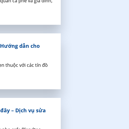
 quán cà phê và gia đình,
 Hướng dẫn cho
n thuộc với các tín đồ
đây – Dịch vụ sửa