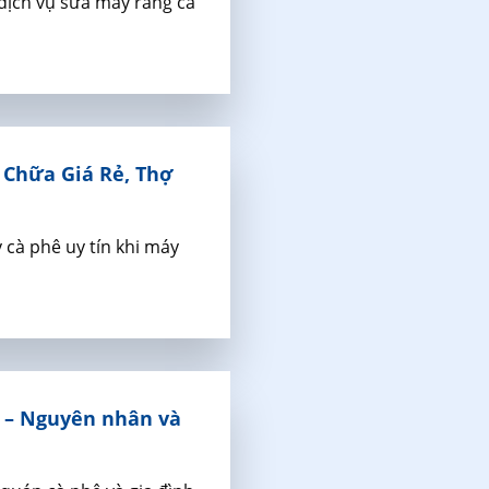
dịch vụ sửa máy rang cà
 Chữa Giá Rẻ, Thợ
 cà phê uy tín khi máy
t – Nguyên nhân và