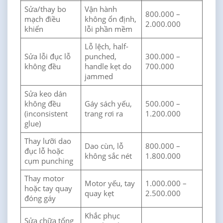
Sửa/thay bo
Vận hành
800.000 –
mạch điều
không ổn định,
2.000.000
khiển
lỗi phần mềm
Lỗ lệch, half-
Sửa lỗi đục lỗ
punched,
300.000 –
không đều
handle kẹt do
700.000
jammed
Sửa keo dán
không đều
Gáy sách yếu,
500.000 –
(inconsistent
trang rơi ra
1.200.000
glue)
Thay lưỡi dao
Dao cùn, lỗ
800.000 –
đục lỗ hoặc
không sắc nét
1.800.000
cụm punching
Thay motor
Motor yếu, tay
1.000.000 –
hoặc tay quay
quay kẹt
2.500.000
đóng gáy
Khắc phục
Sửa chữa tổng