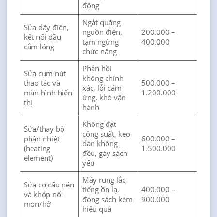
động
Ngắt quãng
Sửa dây điện,
nguồn điện,
200.000 –
kết nối đầu
tạm ngừng
400.000
cắm lỏng
chức năng
Phản hồi
Sửa cụm nút
không chính
thao tác và
500.000 –
xác, lỗi cảm
màn hình hiển
1.200.000
ứng, khó vận
thị
hành
Không đạt
Sửa/thay bộ
công suất, keo
phận nhiệt
600.000 –
dán không
(heating
1.500.000
đều, gáy sách
element)
yếu
Máy rung lắc,
Sửa cơ cấu nén
tiếng ồn lạ,
400.000 –
và khớp nối
đóng sách kém
900.000
mòn/hở
hiệu quả