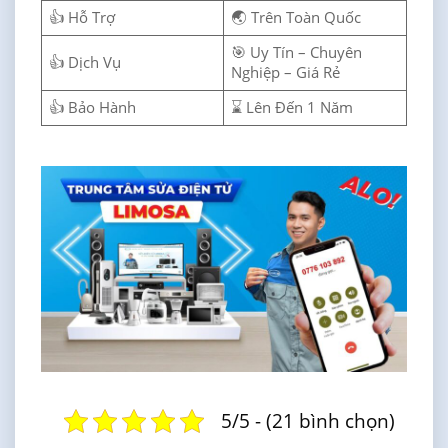
👍 Hỗ Trợ
🌏 Trên Toàn Quốc
🎯 Uy Tín – Chuyên
👍 Dịch Vụ
Nghiệp – Giá Rẻ
👍 Bảo Hành
⌛ Lên Đến 1 Năm
5/5 - (21 bình chọn)