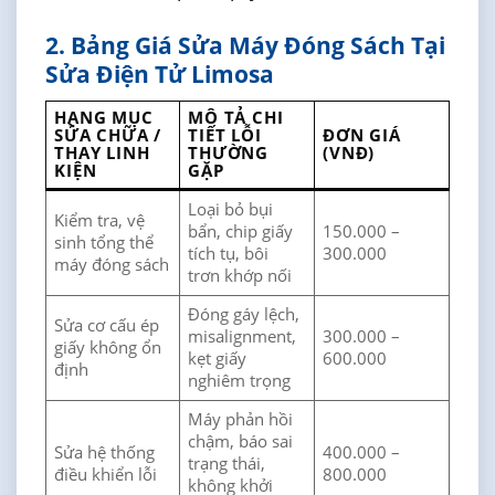
2. Bảng Giá Sửa Máy Đóng Sách Tại
Sửa Điện Tử Limosa
HẠNG MỤC
MÔ TẢ CHI
SỬA CHỮA /
TIẾT LỖI
ĐƠN GIÁ
THAY LINH
THƯỜNG
(VNĐ)
KIỆN
GẶP
Loại bỏ bụi
Kiểm tra, vệ
bẩn, chip giấy
150.000 –
sinh tổng thể
tích tụ, bôi
300.000
máy đóng sách
trơn khớp nối
Đóng gáy lệch,
Sửa cơ cấu ép
misalignment,
300.000 –
giấy không ổn
kẹt giấy
600.000
định
nghiêm trọng
Máy phản hồi
chậm, báo sai
Sửa hệ thống
400.000 –
trạng thái,
điều khiển lỗi
800.000
không khởi